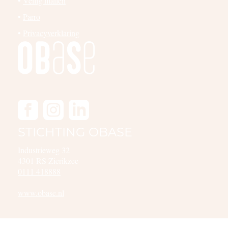
•
Veilig mailen
•
Parro
•
Privacyverklaring
STICHTING OBASE
Industrieweg 32
4301 RS Zierikzee
0111 418888
www.obase.nl