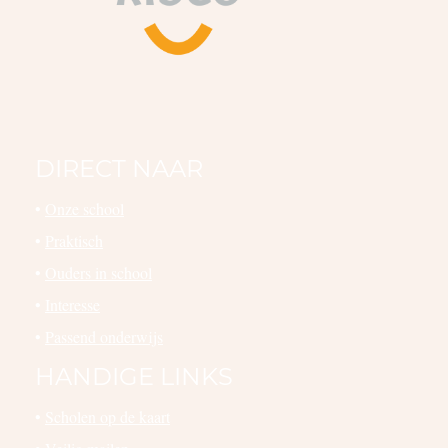
DIRECT NAAR
•
Onze school
•
Praktisch
•
Ouders in school
•
Interesse
•
Passend onderwijs
HANDIGE LINKS
•
Scholen op de kaart